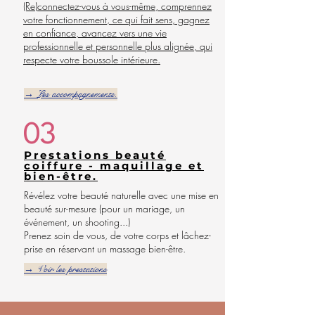
(Re)connectez-vous à vous-même, comprennez
votre fonctionnement, ce qui fait sens, gagnez
en confiance, avancez vers une vie
professionnelle et personnelle plus alignée, qui
respecte votre boussole intérieure.
→ Les accompagnements.
03
Prestations beauté
coiffure - maquillage et
bien-être.
Révélez votre beauté naturelle avec une mise en
beauté sur-mesure (pour un mariage, un
événement, un shooting...)
Prenez soin de vous, de votre corps et lâchez-
prise en réservant un massage bien-être.
→ Voir les prestations