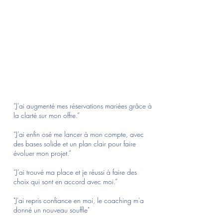
“J’ai augmenté mes réservations mariées grâce à
la clarté sur mon offre.”
“J’ai enfin osé me lancer à mon compte, avec
des bases solide et un plan clair pour faire
évoluer mon projet.”
“J’ai trouvé ma place et je réussi à faire des
choix qui sont en accord avec moi.”
"J'ai repris confiance en moi, le coaching m'a
donné un nouveau souffle"