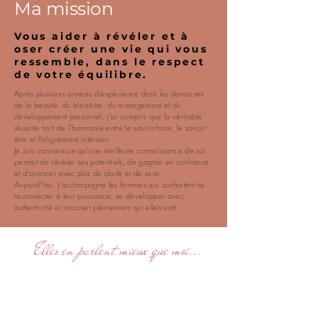
Ma mission
Vous aider à révéler et à
oser créer une vie qui vous
ressemble, dans le respect
de votre équilibre.
Après plusieurs années d’expérience dans les domaines
de la beauté, du bien-être, du management et du
développement personnel, j’ai compris que la véritable
réussite naît de l’harmonie entre le savoir-faire, le savoir-
être et l’alignement intérieur.
Je suis convaincue qu’une meilleure connaissance de soi
permet de révéler ses potentiels, de gagner en confiance
et d’avancer avec plus de clarté et de sens.
Aujourd’hui, j’accompagne les femmes qui souhaitent se
reconnecter à leur puissance, se développer avec
authenticité et incarner pleinement qui elles sont.
Elles en parlent mieux que moi...