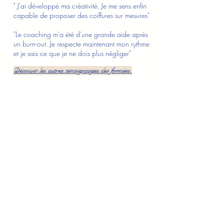
" J'ai développé ma créativité. Je me sens enfin
capable de proposer des coiffures sur mesures"
"Le coaching m'a été d'une grande aide après
un burn-out. Je respecte maintenant mon rythme
et je sais ce que je ne dois plus négliger"
Découvir les autres témoignaages des formées.
S'inscire à la Newsletter
Recevez mes conseils, inspirations et 
ressources. 
Et découvrez les nouveautés en avant-
première.
Un email une fois par mois, rempli de 
douceur, de sens et de partage.
Je m'inscris.