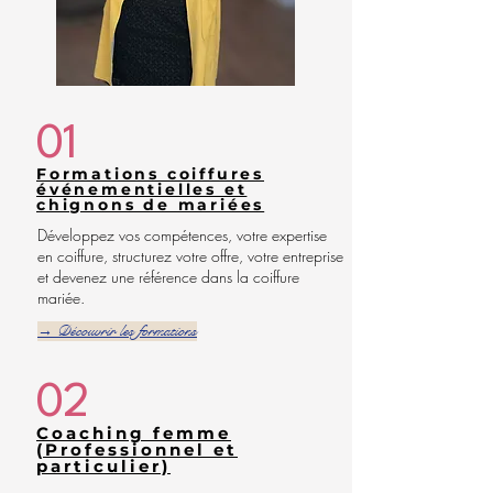
01
Formations coiffures
événementielles et
chignons de mariées
Développez vos compétences, votre expertise
en coiffure, structurez votre offre, votre entreprise
et devenez une référence dans la coiffure
mariée.
→ Découvrir les formations
02
Coaching femme
(Professionnel et
particulier)