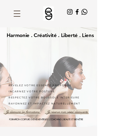
Harmonie . Créativité . Liberté . Liens
REVELEZ VOTRE ESSENCE PROFONDE
INCARNEZ VOTRE POSTURE
RESPECTEZ VOTRE BOUSSOLE INTERIEURE
RAYONNEZ ET IMPACTEZ NATURELLEMENT
Je découvre les formations
Je réserve mon appel découverte
FORMATION COIFFURE EVENEMENTIELLES | COACHING | BEAUTE ET BIEN-ÊTRE