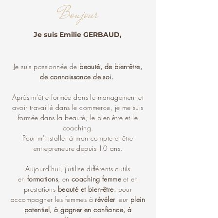
Bonjour
Je suis Emilie GERBAUD,
Je suis passionnée de
beauté, de bien-être,
de connaissance de soi.
Après m'être formée dans le management et
avoir travaillé dans le commerce, je me suis
formée dans la beauté, le bien-être et le
coaching.
Pour m'installer à mon compte et être
entrepreneure depuis 10 ans.
Aujourd’hui, j'utilise différents outils
en
formations
, en
coaching femme
et en
prestations
beauté et bien-être
. pour
accompagner les femmes à
révéler
leur
plein
potentiel, à gagner en confiance,
à