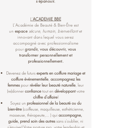
s'épanouir.
L'
ACADEMIE BBE
L'Académie de
B
eauté & Bien-Être est
un
espace
sécure, humain, bienveillant
et
innovant dans lequel vous serez
accompagné avec professionnalisme
pour
grandir, vous découvrir, vous
transformer personnellement et
professionnellement.
Devenez de futurs
experts en coiffure mariage et
coiffure événementielle
,
accompagnez les
femmes
pour
révéler leur beauté naturelle
, leur
(re)donner
confiance
tout en
développant
votre
chiffre d'affaire
!
Soyez un
professionnel de la beauté ou du
bien-être
(coiffeuse, maquilleuse, esthéticienne,
masseuse, thérapeute,... ) qui
accompagne,
guide, prend soin des autres
sans s'oublier, ni
s'épuiser!
Votre posture pro, votre leadership et