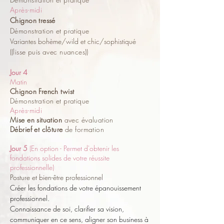
Après-midi
Chignon tressé
Démonstration et pratique
Variantes bohème/wild et chic/sophistiqué
(
(lisse puis avec nuances))
Jour 4
Matin
Chignon French twist
Démonstration et pratique
Après-midi
Mise en situation
avec évaluation
Débrief et clôture
de formation
Jour 5
(En option - Permet d'obtenir les
fondations solides de votre réussite
professionnelle)
Posture et bien-être professionnel
Créer les fondations de votre épanouissement
professionnel.
Connaissance de soi, clarifier sa vision,
communiquer en ce sens, aligner son business à