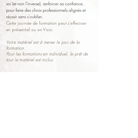
soi (et non l'inverse), renforcer sa confiance,
pour faire des choix professionnels alignés et
réussir sans s'oublier.
Cette journée de formation peut s'effectuer
en présentiel ou en Visio.
​
Votre matériel est à mener le jour de la
formation.
Pour les formations en individuel, le prêt de
tout le matériel est inclus.
EN FIN DE FORMATION
Vous repartez avec :
​✅ Des techniques variées et maîtrisées
✅ Une offre mariage structurée et alignée
✅ Les clés pour gérer l'administratif et la
communication
✅ La confiance et l'élan pour se lancer ou
développer l'activité de coiffure mariage
Il sera possible de vous perfectionner avec
les
formations courtes à thème.