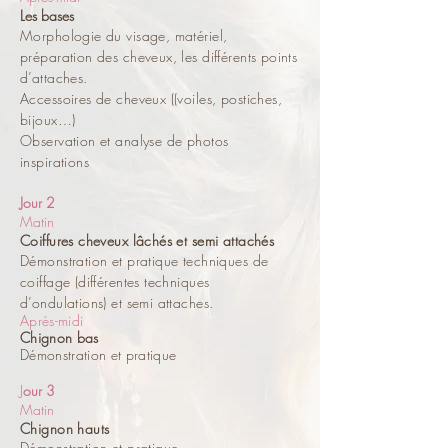
Les bases
Morphologie du visage, matériel,
préparation des cheveux, les différents points
d’attaches.
Accessoires de cheveux ((voiles, postiches,
bijoux…)
Observation et analyse de photos
inspirations
Jour 2
Matin
Coiffures cheveux lâchés et semi attachés
Démonstration et pratique techniques de
coiffage (différentes techniques
d’ondulations) et semi attaches.
Après-midi
Chignon bas
Démonstration et pratique
J
our 3
Matin
Ch
ignon hauts
Démonstration et pratique